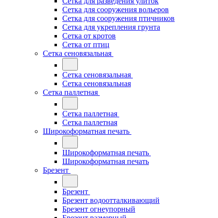
Сетка для разведения улиток
Сетка для сооружения вольеров
Сетка для сооружения птичников
Сетка для укрепления грунта
Сетка от кротов
Сетка от птиц
Сетка сеновязальная
Сетка сеновязальная
Сетка сеновязальная
Сетка паллетная
Сетка паллетная
Сетка паллетная
Широкоформатная печать
Широкоформатная печать
Широкоформатная печать
Брезент
Брезент
Брезент водоотталкивающий
Брезент огнеупорный
Брезент размерный