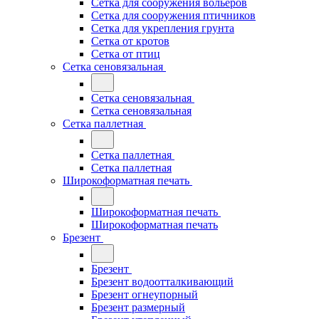
Сетка для сооружения вольеров
Сетка для сооружения птичников
Сетка для укрепления грунта
Сетка от кротов
Сетка от птиц
Сетка сеновязальная
Сетка сеновязальная
Сетка сеновязальная
Сетка паллетная
Сетка паллетная
Сетка паллетная
Широкоформатная печать
Широкоформатная печать
Широкоформатная печать
Брезент
Брезент
Брезент водоотталкивающий
Брезент огнеупорный
Брезент размерный