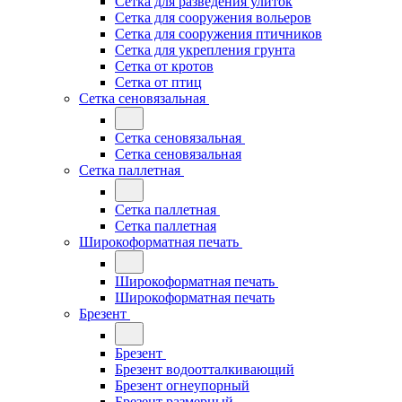
Сетка для разведения улиток
Сетка для сооружения вольеров
Сетка для сооружения птичников
Сетка для укрепления грунта
Сетка от кротов
Сетка от птиц
Сетка сеновязальная
Сетка сеновязальная
Сетка сеновязальная
Сетка паллетная
Сетка паллетная
Сетка паллетная
Широкоформатная печать
Широкоформатная печать
Широкоформатная печать
Брезент
Брезент
Брезент водоотталкивающий
Брезент огнеупорный
Брезент размерный