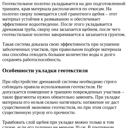
Геотекстильное полотно укладывается на дно подготовленной
траншеи, края материала располагаются по откосам. На
полотно сверху помещается слой гранитного щебня – этот
материал устойчив к размыванию и обеспечивает
эффективное водоотведение. После этого укладывается
дренажная труба, сверху она засыпается щебнем, после чего
геотекстильное полотно заворачивается и засыпается грунтом.
Такая система доказала свою эффективность при осушении
заболоченных участков, при правильном подборе материала
она способна отводить большое количество воды и долго
сохранять работоспособность.
Особенности укладки геотекстиля
При обустройстве дренажной системы необходимо строго
соблюдать правила использования геотекстиля. Не
допускается помещение в траншею поврежденных участков –
такие фрагменты нужно обязательно заменять. При укладке
материала его нельзя сильно натягивать: натяжение не даст
существенной экономии геотекстиля, но при этом создаст
существенную угрозу его прочности.
Трамбовать слой щебня при укладке можно только в том
случае, если его толщина не меньше 20 см. В противном