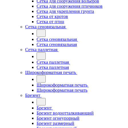
Сетка для сооружения вольеров
Сетка для сооружения птичников
Сетка для укрепления грунта
Сетка от кротов
Сетка от птиц
Сетка сеновязальная
Сетка сеновязальная
Сетка сеновязальная
Сетка паллетная
Сетка паллетная
Сетка паллетная
Широкоформатная печать
Широкоформатная печать
Широкоформатная печать
Брезент
Брезент
Брезент водоотталкивающий
Брезент огнеупорный
Брезент размерный