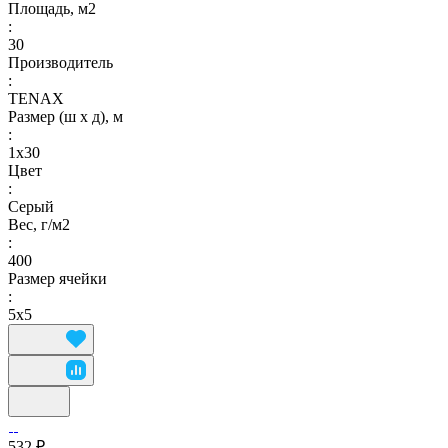
Площадь, м2
:
30
Производитель
:
TENAX
Размер (ш х д), м
:
1х30
Цвет
:
Серый
Вес, г/м2
:
400
Размер ячейки
:
5х5
532 ₽