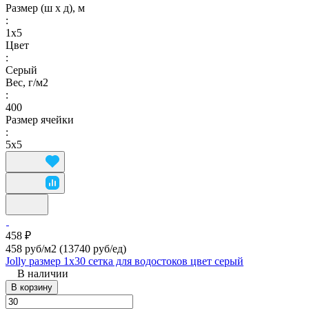
Размер (ш х д), м
:
1х5
Цвет
:
Серый
Вес, г/м2
:
400
Размер ячейки
:
5х5
458 ₽
458 руб/м2
(13740 руб/eд)
Jolly размер 1х30 сетка для водостоков цвет серый
В наличии
В корзину