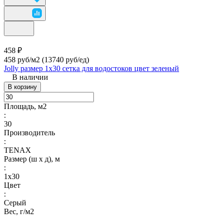
458 ₽
458 руб/м2
(13740 руб/eд)
Jolly размер 1х30 сетка для водостоков цвет зеленый
В наличии
В корзину
Площадь, м2
:
30
Производитель
:
TENAX
Размер (ш х д), м
:
1х30
Цвет
:
Серый
Вес, г/м2