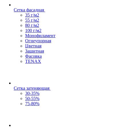
Сетка фасадная
35 г/м2
55 г/м2
80 г/м2
100 г/м2
Монофиламент
Огнеупорная
Цветная
Защитная
Фасовка
TENAX
Сетка затеняющая
30-35%
50-55%
75-80%