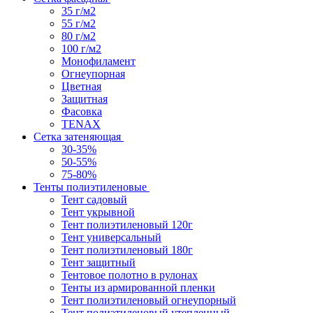
35 г/м2
55 г/м2
80 г/м2
100 г/м2
Монофиламент
Огнеупорная
Цветная
Защитная
Фасовка
TENAX
Сетка затеняющая
30-35%
50-55%
75-80%
Тенты полиэтиленовые
Тент садовый
Тент укрывной
Тент полиэтиленовый 120г
Тент универсальный
Тент полиэтиленовый 180г
Тент защитный
Тентовое полотно в рулонах
Тенты из армированной пленки
Тент полиэтиленовый огнеупорный
Тент полиэтиленовый утепленный