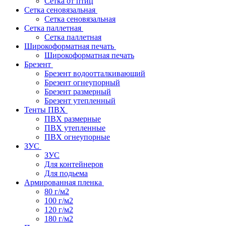
Сетка от птиц
Сетка сеновязальная
Сетка сеновязальная
Сетка паллетная
Сетка паллетная
Широкоформатная печать
Широкоформатная печать
Брезент
Брезент водоотталкивающий
Брезент огнеупорный
Брезент размерный
Брезент утепленный
Тенты ПВХ
ПВХ размерные
ПВХ утепленные
ПВХ огнеупорные
ЗУС
ЗУС
Для контейнеров
Для подьема
Армированная пленка
80 г/м2
100 г/м2
120 г/м2
180 г/м2