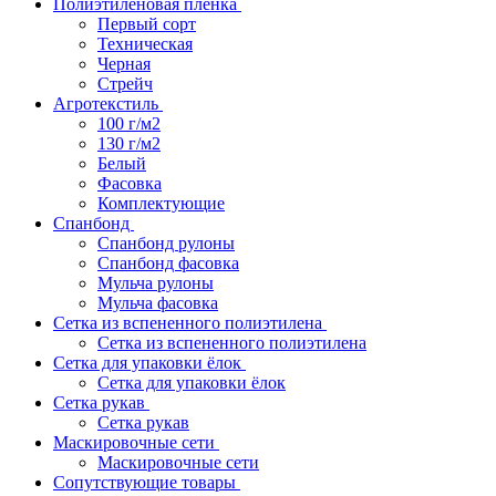
Полиэтиленовая пленка
Первый сорт
Техническая
Черная
Стрейч
Агротекстиль
100 г/м2
130 г/м2
Белый
Фасовка
Комплектующие
Спанбонд
Спанбонд рулоны
Спанбонд фасовка
Мульча рулоны
Мульча фасовка
Сетка из вспененного полиэтилена
Сетка из вспененного полиэтилена
Сетка для упаковки ёлок
Сетка для упаковки ёлок
Сетка рукав
Сетка рукав
Маскировочные сети
Маскировочные сети
Сопутствующие товары