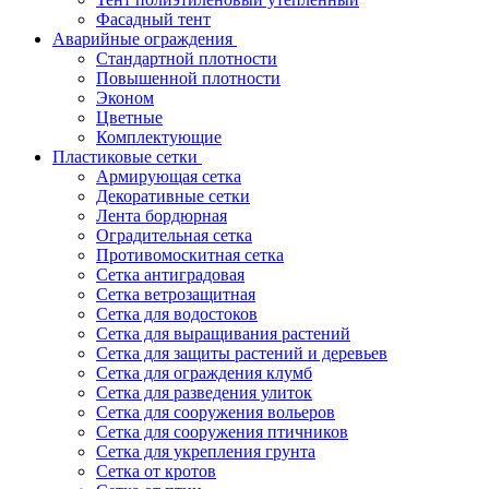
Фасадный тент
Аварийные ограждения
Стандартной плотности
Повышенной плотности
Эконом
Цветные
Комплектующие
Пластиковые сетки
Армирующая сетка
Декоративные сетки
Лента бордюрная
Оградительная сетка
Противомоскитная сетка
Сетка антиградовая
Сетка ветрозащитная
Сетка для водостоков
Сетка для выращивания растений
Сетка для защиты растений и деревьев
Сетка для ограждения клумб
Сетка для разведения улиток
Сетка для сооружения вольеров
Сетка для сооружения птичников
Сетка для укрепления грунта
Сетка от кротов