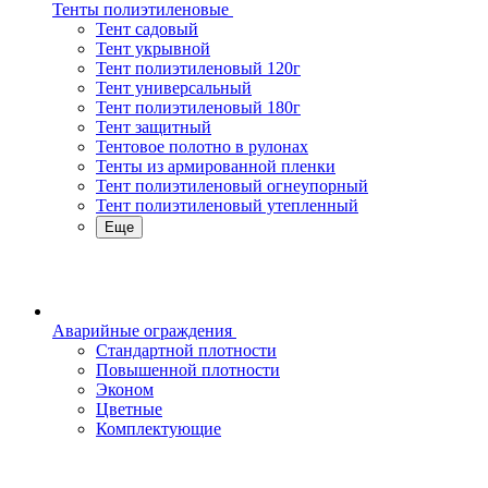
Тенты полиэтиленовые
Тент садовый
Тент укрывной
Тент полиэтиленовый 120г
Тент универсальный
Тент полиэтиленовый 180г
Тент защитный
Тентовое полотно в рулонах
Тенты из армированной пленки
Тент полиэтиленовый огнеупорный
Тент полиэтиленовый утепленный
Еще
Аварийные ограждения
Стандартной плотности
Повышенной плотности
Эконом
Цветные
Комплектующие