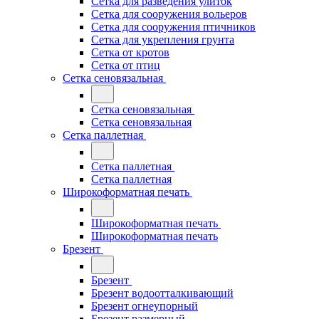
Сетка для разведения улиток
Сетка для сооружения вольеров
Сетка для сооружения птичников
Сетка для укрепления грунта
Сетка от кротов
Сетка от птиц
Сетка сеновязальная
Сетка сеновязальная
Сетка сеновязальная
Сетка паллетная
Сетка паллетная
Сетка паллетная
Широкоформатная печать
Широкоформатная печать
Широкоформатная печать
Брезент
Брезент
Брезент водоотталкивающий
Брезент огнеупорный
Брезент размерный