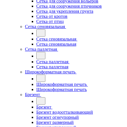
Сетка для сооружения вольеров
Сетка для сооружения птичников
Сетка для укрепления грунта
Сетка от кротов
Сетка от птиц
Сетка сеновязальная
Сетка сеновязальная
Сетка сеновязальная
Сетка паллетная
Сетка паллетная
Сетка паллетная
Широкоформатная печать
Широкоформатная печать
Широкоформатная печать
Брезент
Брезент
Брезент водоотталкивающий
Брезент огнеупорный
Брезент размерный